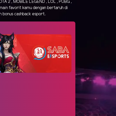
OTA 2 , MOBILE LEGEND , LOL , PUBG ,
main favorit kamu dengan bertaruh di
 bonus cashback esport.