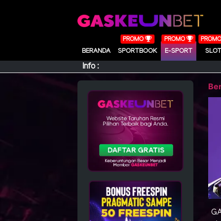
PROMO
PROMO
PROM
BERANDA
SPORTBOOK
E-SPORT
SLO
Info :
Be
GA