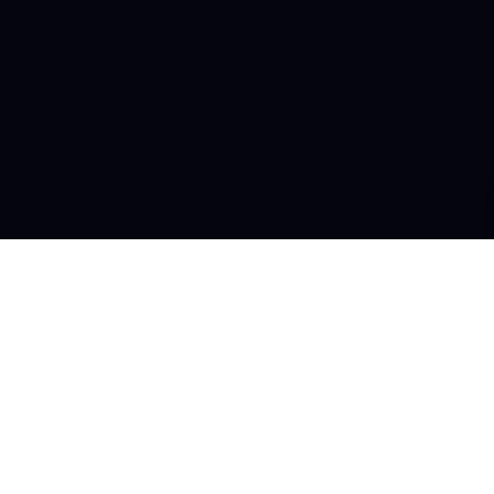
KALKULATOR MIX PARLEY
Video Tutorial
JADWAL BANK
Lisensi